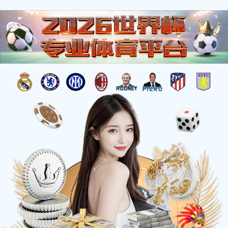
注册入口
开云体育
APP与网页版入口｜
畅享全球体育赛事与数据服务
欢迎访问
开云体育
，提供全面覆盖足球、篮
球、电竞等项目的赛事资讯与数据内容， 支持
APP下载
与
网页使用
，每日同步更新千场比
赛，聚焦热门体育内容， 助您轻松获取赛事动
态，掌握比赛节奏。
手机App
网页版