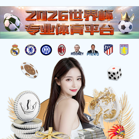
注册入口
开云体育
APP与网页版入口｜
畅享全球体育赛事与数据服务
欢迎访问
开云体育
，提供全面覆盖足球、篮
球、电竞等项目的赛事资讯与数据内容， 支持
APP下载
与
网页使用
，每日同步更新千场比
赛，聚焦热门体育内容， 助您轻松获取赛事动
态，掌握比赛节奏。
手机App
网页版