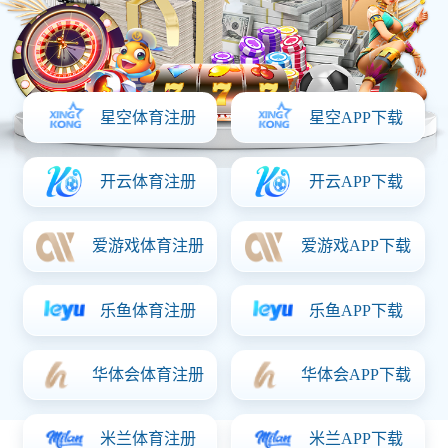
青岛队杨瀚森18篮板5盖帽，
媒体人怒斥裁判双标“该吹的犯
规全漏”
2026-05-24 03:00
86 次阅读
首页
/
体育热点